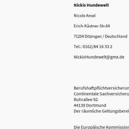
Nickis Hundewelt
Nicole Ansel
Erich-Kästner-Str.64
71254 Ditzingen / Deutschland
Tel.: 0162/84 16 33 2
NickisHundewelt@gmx.de
Berufshaftpflichtversicheru
Continentale Sachversicher
Ruhrallee 92
44139 Dortmund
Der räumliche Geltungsberei
Die Europäische Kommission s